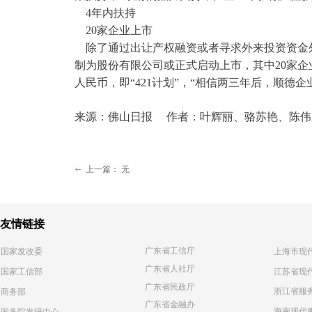
4年内扶持
20家企业上市
除了通过出让产权融资或者寻求外来投资资金外
制为股份有限公司或正式启动上市，其中20家企
人民币，即“421计划”，“相信两三年后，顺德
来源：佛山日报 作者：叶辉丽、骆苏艳、陈伟
上一篇：
无
ꂃ
友情链接
广东省工信厅
国家发改委
上海市现
广东省人社厅
江苏省现
国家工信部
广东省民政厅
浙江省服
商务部
广东省金融办
海南现代
国务院发研中心