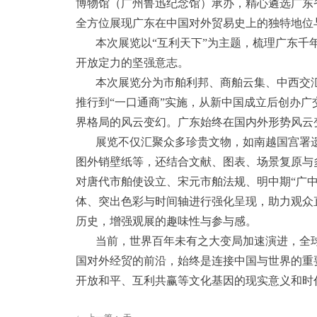
博物馆（广州鲁迅纪念馆）承办，精心遴选广东
全方位展现广东在中国对外贸易史上的独特地位
本次展览以“互利天下”为主题，梳理广东
开放定力的坚强意志。
本次展览分为市舶利邦、商舶云集、中西交
推行到“一口通商”实施，从新中国成立后创办
界格局的风云变幻。广东始终在国内外形势风云
展览不仅汇聚众多珍贵文物，如南越国宫署
图外销壁纸等，还结合文献、图表、场景复原与
对唐代市舶使设立、宋元市舶法规、明中期“广中
体、突出色彩与时间轴进行强化呈现，助力观众
历史，增强观展的趣味性与参与感。
当前，世界百年未有之大变局加速演进，全
国对外经贸的前沿，始终是连接中国与世界的重
开放和平、互利共赢等文化基因的现实意义和时