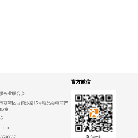
官方微信
服务业联合会
市荔湾区白鹤沙路15号唯品会电商产
02室
35
.com
83540087
官方微信